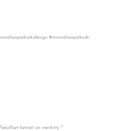
minnahaapakoskidesign #minnahaapakoski
Pakolliset kentät on merkitty
*