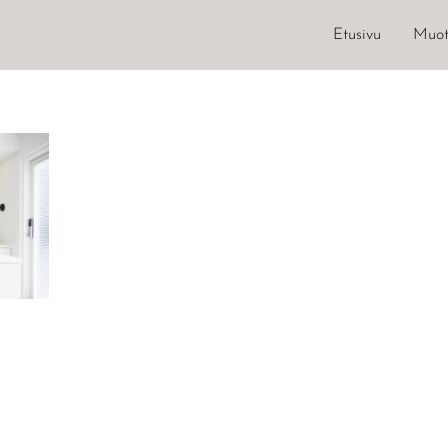
Etusivu
Muot